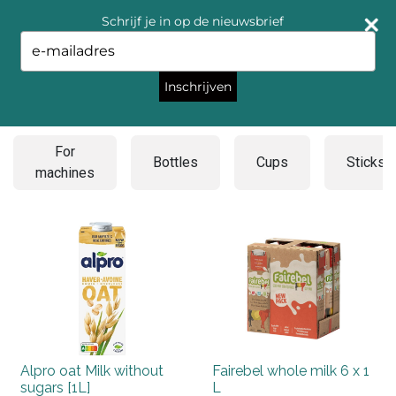
Schrijf je in op de nieuwsbrief
Type
your
email
Inschrijven
Milk
For
Bottles
Cups
Sticks
machines
Alpro oat Milk without
Fairebel whole milk 6 x 1
sugars [1L]
L