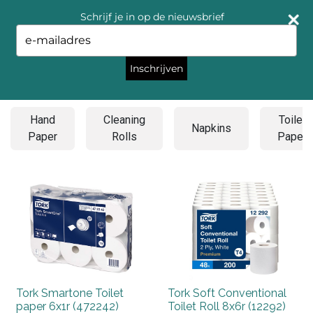
Schrijf je in op de nieuwsbrief
Type
your
email
Inschrijven
Hygiëne
Hand
Cleaning
Toilet
Napkins
Paper
Rolls
Paper
Tork Smartone Toilet
Tork Soft Conventional
paper 6x1r (472242)
Toilet Roll 8x6r (12292)