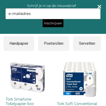
Schrijf je in op de nieuwsbrief
Type
your
email
Inschrijven
Hygiëne
Handpapier
Poetsrollen
Servetten
Tork Smartone
Toiletpapier 6x1r
Tork Soft Conventional