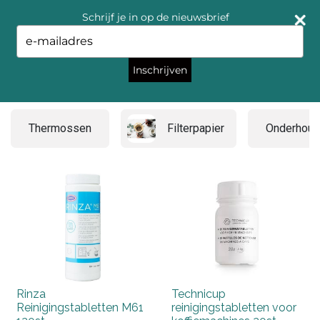
Schrijf je in op de nieuwsbrief
Type
your
email
Inschrijven
Machine producten
Thermossen
Filterpapier
Onderhoud
Rinza
Technicup
Reinigingstabletten M61
reinigingstabletten voor