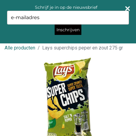
Schrijf je in op de nieuwsbrief
Type
your
email
Inschrijven
Alle producten
Lays superchips peper en zout 275 gr