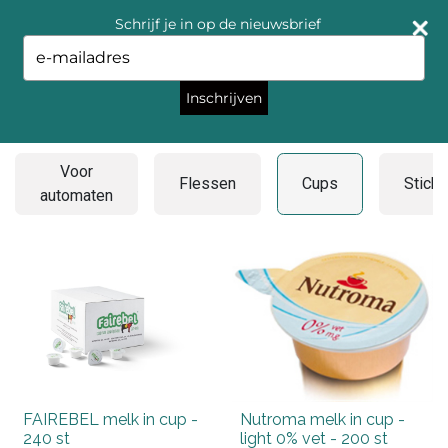
Schrijf je in op de nieuwsbrief
Type
your
email
Inschrijven
Cups
Voor
Flessen
Cups
Sticks
automaten
FAIREBEL melk in cup -
Nutroma melk in cup -
240 st
light 0% vet - 200 st