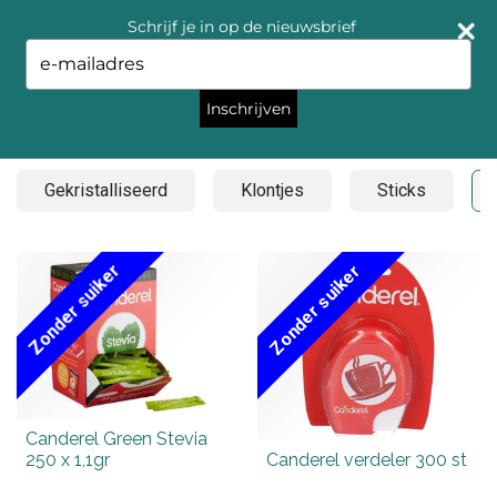
Schrijf je in op de nieuwsbrief
Type
your
email
Inschrijven
Zoetstof
Gekristalliseerd
Klontjes
Sticks
Zonder suiker
Zonder suiker
Canderel Green Stevia
250 x 1,1gr
Canderel verdeler 300 st