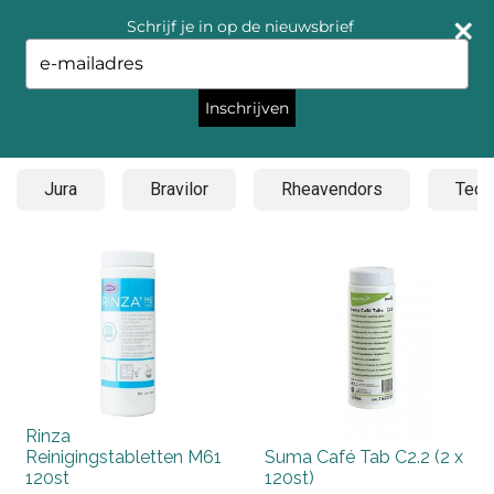
Schrijf je in op de nieuwsbrief
Type
your
email
Inschrijven
Divers
Jura
Bravilor
Rheavendors
Tech
Rinza
Reinigingstabletten M61
Suma Café Tab C2.2 (2 x
120st
120st)