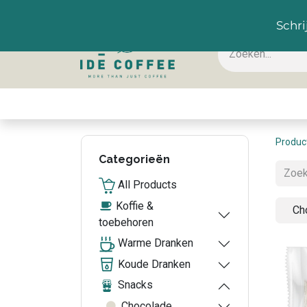
NL
Schri
Koffie & toebehoren
Warme dranken
Koude
Produc
Categorieën
All Products
Koffie &
Ch
toebehoren
Warme Dranken
Koude Dranken
Snacks
Chocolade