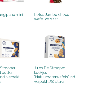
angipane mini
Lotus Jumbo choco
wafel 20 x 1st
 Strooper
Jules De Strooper
d butter
koekjes
 ind. verpakt
"Natuurboterwafels" ind.
s
verpakt 150 stuks