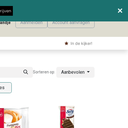
Wanneer leveren we waar?
rijven
Aanmelden
Account aanvragen
mandje
onmaak
Machine producten
Shop
​ In de kijker!
Aanbevolen
Sorteren op:
es