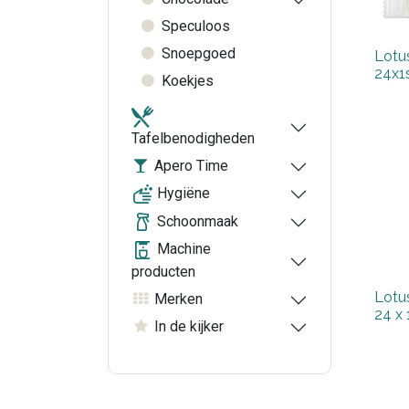
Speculoos
Snoepgoed
Lotus
24x1
Koekjes
Tafelbenodigheden
Apero Time
Hygiëne
Schoonmaak
Machine
producten
Lotu
Merken
24 x 
In de kijker