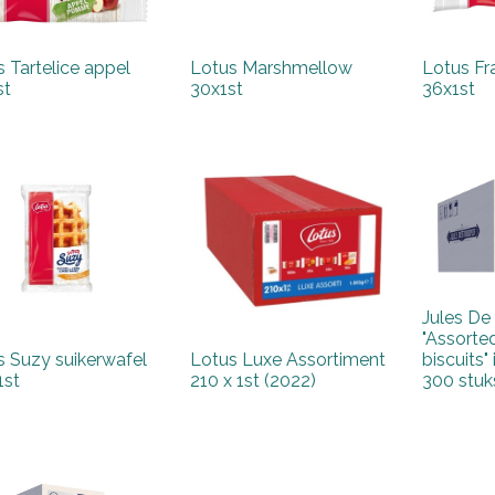
 Tartelice appel
Lotus Marshmellow
Lotus Fr
st
30x1st
36x1st
Jules De
"Assorte
s Suzy suikerwafel
Lotus Luxe Assortiment
biscuits"
1st
210 x 1st (2022)
300 stuk