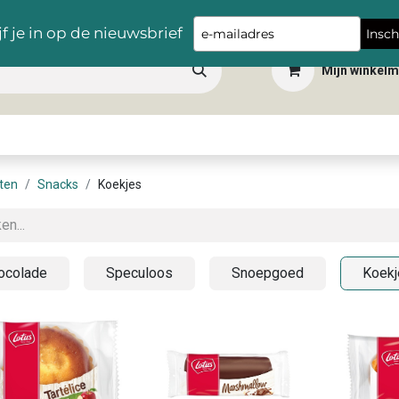
Gratis levering vanaf €100,- in heel België
Type
jf je in op de nieuwsbrief
Insch
your
Mijn winkel
email
 dranken
Snacks
Tafelbenodigdheden
Apéro
Hygiëne
Scho
ten
Snacks
Koekjes
ocolade
Speculoos
Snoepgoed
Koekj