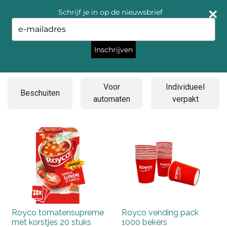
Schrijf je in op de nieuwsbrief
Type
your
email
Inschrijven
Soep
Voor
Individueel
Beschuiten
automaten
verpakt
Royco tomatensupreme
Royco vending pack
met korstjes 20 stuks
1000 bekers