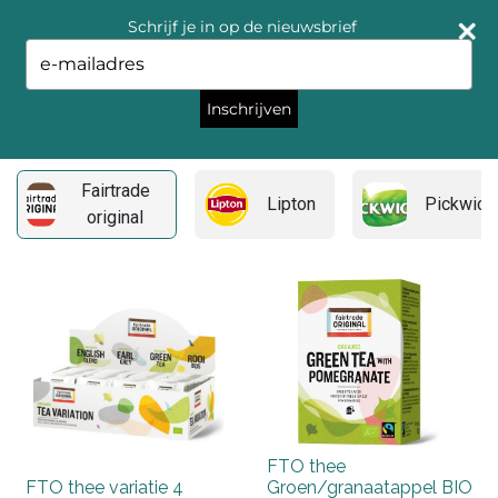
Schrijf je in op de nieuwsbrief
Type
your
email
Inschrijven
Fairtrade original
Fairtrade
Lipton
Pickwick
original
FTO thee
FTO thee variatie 4
Groen/granaatappel BIO