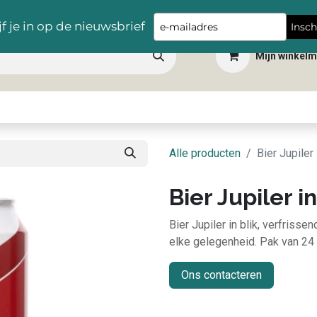
Gratis levering vanaf €100,- in heel België
Type
jf je in op de nieuwsbrief
Insch
your
Mijn winkel
email
 dranken
Snacks
Tafelbenodigdheden
Apéro
Hygiëne
Scho
Alle producten
Bier Jupiler 
Bier Jupiler in
Bier Jupiler in blik, verfrisse
elke gelegenheid. Pak van 24 
Ons contacteren