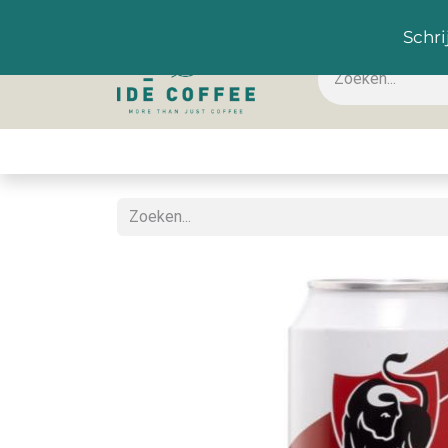
NL
Schri
Koffie & toebehoren
Warme dranken
Koude