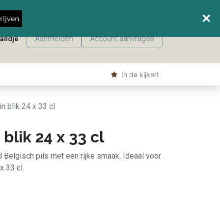
Wanneer leveren we waar?
rijven
Aanmelden
Account aanvragen
mandje
onmaak
Machine producten
Shop
​ In de kijker!
in blik 24 x 33 cl
 blik 24 x 33 cl
nd Belgisch pils met een rijke smaak. Ideaal voor
x 33 cl.