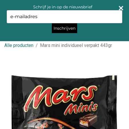
Schrijf je in op de nieuwsbrief
Type
your
email
Inschrijven
Alle producten
Mars mini individueel verpakt 443gr