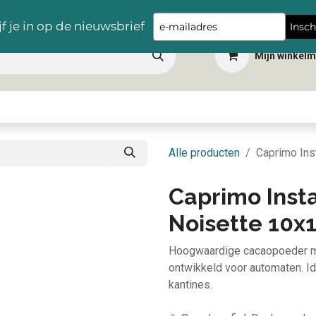
Gratis levering vanaf €100,- in heel België
Type
jf je in op de nieuwsbrief
Insch
your
Mijn winkel
email
 dranken
Snacks
Tafelbenodigdheden
Apéro
Hygiëne
Scho
Alle producten
Caprimo Ins
Caprimo Inst
Noisette 10x
Hoogwaardige cacaopoeder me
ontwikkeld voor automaten. Id
kantines.