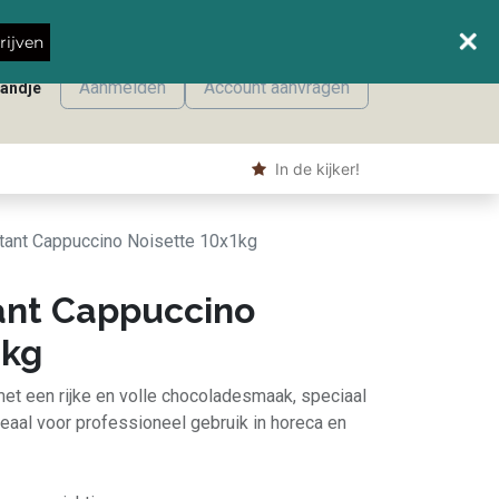
Wanneer leveren we waar?
rijven
Aanmelden
Account aanvragen
mandje
onmaak
Machine producten
Shop
​ In de kijker!
tant Cappuccino Noisette 10x1kg
ant Cappuccino
1kg
t een rijke en volle chocoladesmaak, speciaal
eaal voor professioneel gebruik in horeca en