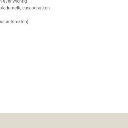
en evenwichtig
olademelk, cacaodranken
oor automaten)