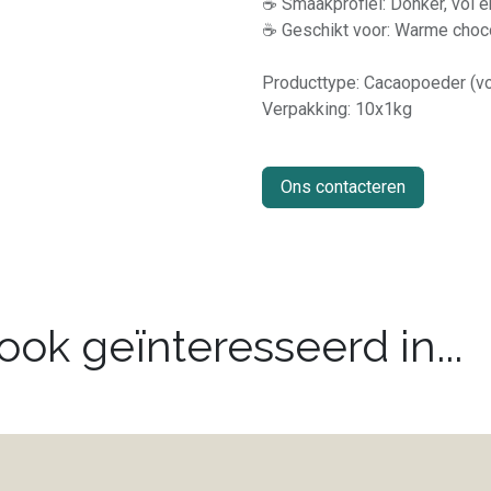
☕ Smaakprofiel: Donker, vol 
☕ Geschikt voor: Warme choc
Producttype: Cacaopoeder (v
Verpakking: 10x1kg
Ons contacteren
ok geïnteresseerd in...