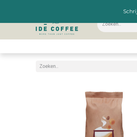
NL
Schri
Koffie & toebehoren
Warme dranken
Koude