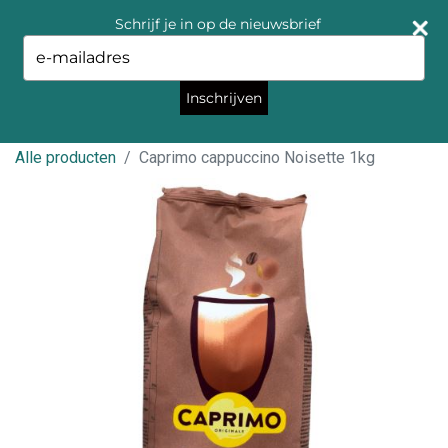
Schrijf je in op de nieuwsbrief
Type
your
email
Inschrijven
Alle producten
Caprimo cappuccino Noisette 1kg