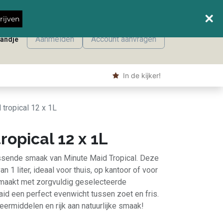
Wanneer leveren we waar?
rijven
Aanmelden
Account aanvragen
mandje
onmaak
Machine producten
Shop
​ In de kijker!
 tropical 12 x 1L
ropical 12 x 1L
rissende smaak van Minute Maid Tropical. Deze
n 1 liter, ideaal voor thuis, op kantoor of voor
emaakt met zorgvuldig geselecteerde
id een perfect evenwicht tussen zoet en fris.
rmiddelen en rijk aan natuurlijke smaak!