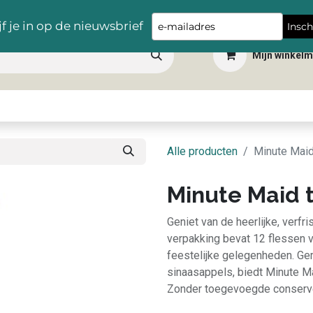
Gratis levering vanaf €100,- in heel België
Type
jf je in op de nieuwsbrief
Insch
your
Mijn winkel
email
 dranken
Snacks
Tafelbenodigdheden
Apéro
Hygiëne
Scho
Alle producten
Minute Maid
Minute Maid t
Geniet van de heerlijke, verf
verpakking bevat 12 flessen va
feestelijke gelegenheden. G
sinaasappels, biedt Minute Ma
Zonder toegevoegde conservee