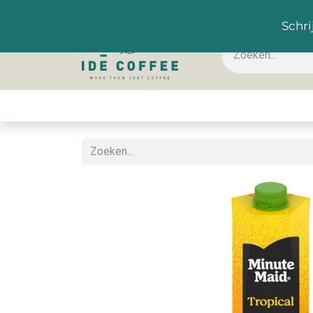
NL
Schri
Koffie & toebehoren
Warme dranken
Koude