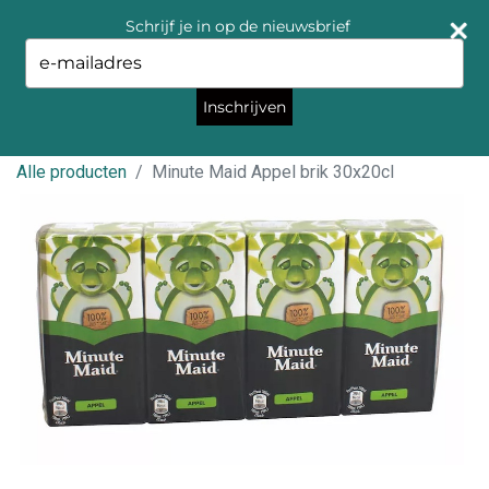
Schrijf je in op de nieuwsbrief
Type
your
email
Inschrijven
Alle producten
Minute Maid Appel brik 30x20cl