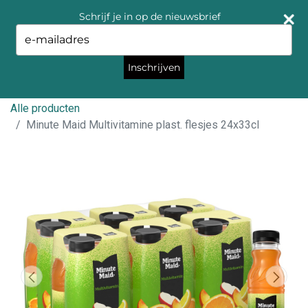
Schrijf je in op de nieuwsbrief
Type
your
email
Inschrijven
Alle producten
Minute Maid Multivitamine plast. flesjes 24x33cl