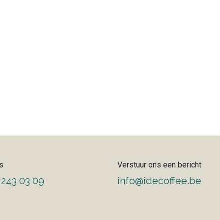
s
Verstuur ons een bericht
 243 03 09
info@idecoffee.be