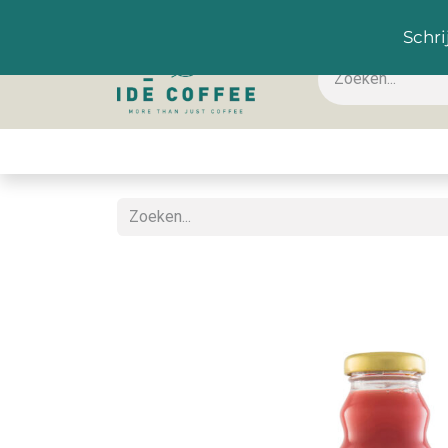
NL
Schri
Koffie & toebehoren
Warme dranken
Koude