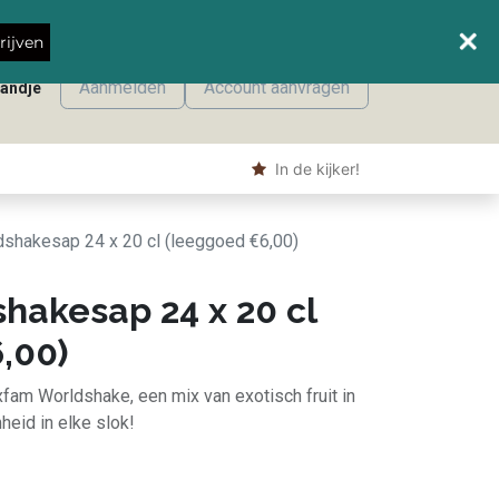
Wanneer leveren we waar?
rijven
Aanmelden
Account aanvragen
mandje
onmaak
Machine producten
Shop
​ In de kijker!
shakesap 24 x 20 cl (leeggoed €6,00)
hakesap 24 x 20 cl
,00)
fam Worldshake, een mix van exotisch fruit in
eid in elke slok!