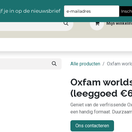
Gratis levering vanaf €100,- in heel België
Type
jf je in op de nieuwsbrief
Insch
your
Mijn winkel
email
 dranken
Snacks
Tafelbenodigdheden
Apéro
Hygiëne
Scho
Alle producten
Oxfam world
Oxfam worlds
(leeggoed €6
Geniet van de verfrissende Ox
een handig formaat. Duurzaamh
Ons contacteren