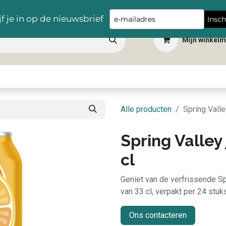
Gratis levering vanaf €100,- in heel België
Type
jf je in op de nieuwsbrief
Insch
your
Mijn winkel
email
 dranken
Snacks
Tafelbenodigdheden
Apéro
Hygiëne
Scho
Alle producten
Spring Valle
Spring Valley 
cl
Geniet van de verfrissende Sp
van 33 cl, verpakt per 24 stuk
Ons contacteren