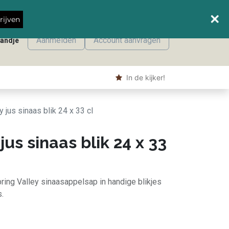
Wanneer leveren we waar?
rijven
Aanmelden
Account aanvragen
mandje
onmaak
Machine producten
Shop
​ In de kijker!
y jus sinaas blik 24 x 33 cl
jus sinaas blik 24 x 33
ring Valley sinaasappelsap in handige blikjes
s.