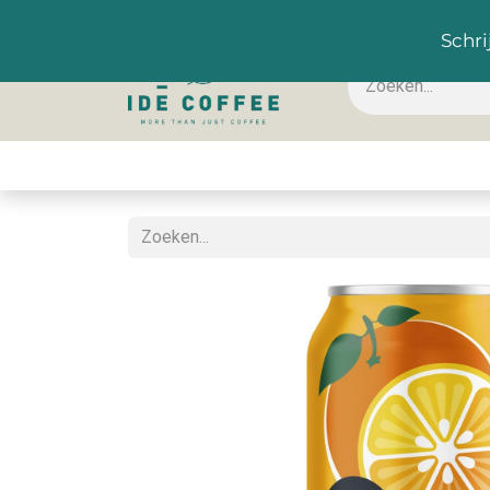
NL
Schri
Koffie & toebehoren
Warme dranken
Koude