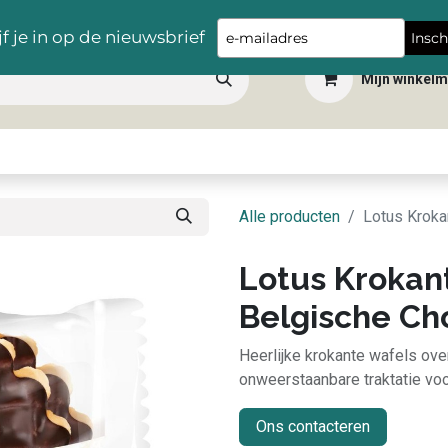
Gratis levering vanaf €100,- in heel België
Type
jf je in op de nieuwsbrief
Insch
your
Mijn winkel
email
 dranken
Snacks
Tafelbenodigdheden
Apéro
Hygiëne
Scho
Alle producten
Lotus Kroka
Lotus Krokan
Belgische Ch
Heerlijke krokante wafels ov
onweerstaanbare traktatie vo
Ons contacteren