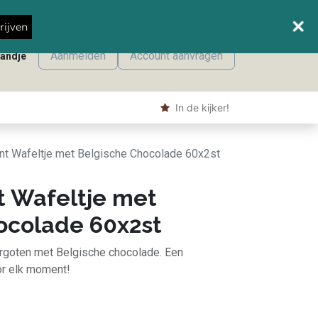
Wanneer leveren we waar?
rijven
Aanmelden
Account aanvragen
mandje
onmaak
Machine producten
Shop
​ In de kijker!
nt Wafeltje met Belgische Chocolade 60x2st
t Wafeltje met
ocolade 60x2st
ergoten met Belgische chocolade. Een
or elk moment!