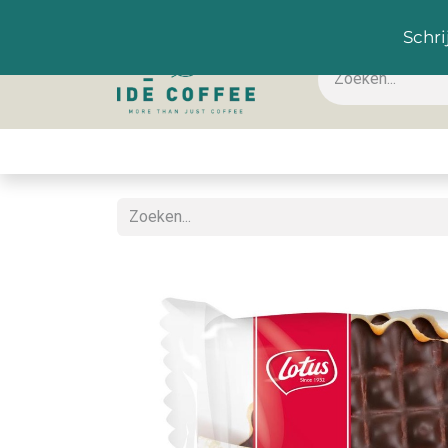
NL
Schri
Koffie & toebehoren
Warme dranken
Koude