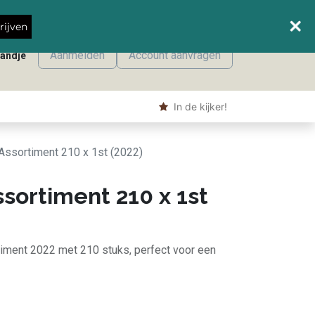
Wanneer leveren we waar?
rijven
Aanmelden
Account aanvragen
mandje
onmaak
Machine producten
Shop
​ In de kijker!
Assortiment 210 x 1st (2022)
sortiment 210 x 1st
iment 2022 met 210 stuks, perfect voor een