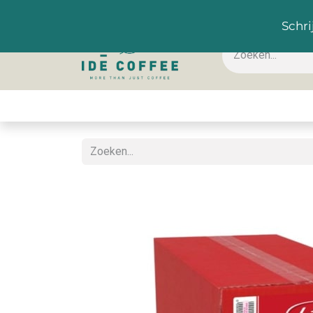
NL
Schri
Koffie & toebehoren
Warme dranken
Koude