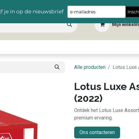
Gratis levering vanaf €100,- in heel België
Type
jf je in op de nieuwsbrief
Insch
your
Mijn winkel
email
 dranken
Snacks
Tafelbenodigdheden
Apéro
Hygiëne
Scho
Alle producten
Lotus Luxe 
Lotus Luxe As
(2022)
Ontdek het Lotus Luxe Assort
premium ervaring.
Ons contacteren