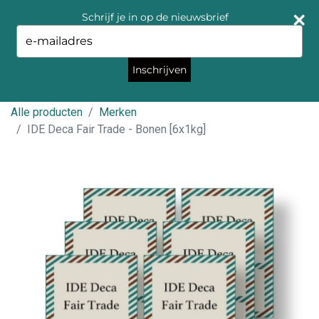
Schrijf je in op de nieuwsbrief
Type
your
email
Inschrijven
Alle producten
Merken
IDE Deca Fair Trade - Bonen [6x1kg]