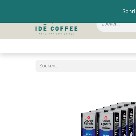
NL
Schri
Koffie & toebehoren
Warme dranken
Koude