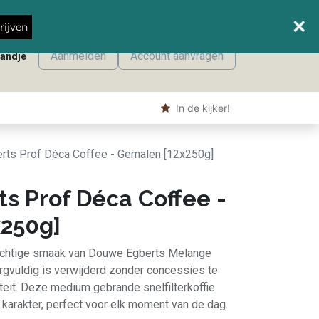
Wanneer leveren we waar?
rijven
Aanmelden
Account aanvragen
mandje
onmaak
Machine producten
Shop
​ In de kijker!
ts Prof Déca Coffee - Gemalen [12x250g]
s Prof Déca Coffee -
250g]
wichtige smaak van Douwe Egberts Melange
rgvuldig is verwijderd zonder concessies te
eit. Deze medium gebrande snelfilterkoffie
 karakter, perfect voor elk moment van de dag.