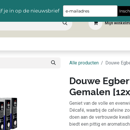
Gratis levering vanaf €100,- in heel België
Type
jf je in op de nieuwsbrief
Insch
your
Mijn winkel
email
 dranken
Snacks
Tafelbenodigdheden
Apéro
Hygiëne
Scho
Alle producten
Douwe Egber
Douwe Egbert
Gemalen [12x
Geniet van de volle en even
Décafé, waarbij de cafeïne zo
doen aan de vertrouwde kwalit
biedt een pittig en aromatisch