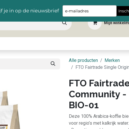
Gratis levering vanaf €100,- in heel België
Type
jf je in op de nieuwsbrief
Insch
your
Mijn winkel
email
 dranken
Snacks
Tafelbenodigdheden
Apéro
Hygiëne
Scho
Alle producten
Merken
FTO Fairtrade Single Orig
FTO Fairtrade
Community - 
BIO-01
Deze 100% Arabica-koffie bie
voor regio’s met kalkrijk water