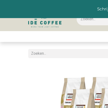
NL
Schri
Koffie & toebehoren
Warme dranken
Koude