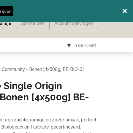
Wanneer leveren we waar?
rijven
Aanmelden
Account aanvragen
mandje
onmaak
Machine producten
Shop
​ In de kijker!
in Community - Bonen [4x500g] BE-BIO-01
 Single Origin
Bonen [4x500g] BE-
dt een zachte, romige en zoete smaak, perfect
. Biologisch en Fairtrade-gecertificeerd,