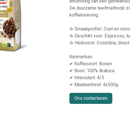
afkomstig van één gemeenscha
De duurzame teeltmethode zor
koffiebeleving.
☕ Smaakprofiel: Zoet en romi
☕ Geschikt voor: Espresso, lun
☕ Herkomst: Colombia, direct
Kenmerken:
✔ Koffiesoort: Bonen
✔ Boon: 100% Arabica
✔ Intensiteit: 4/5
✔ Maateenheid: 4x500g
Ons contacteren