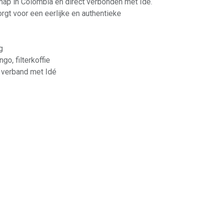
p in Colombia en direct verbonden met Idé.
gt voor een eerlijke en authentieke
g
go, filterkoffie
 verband met Idé