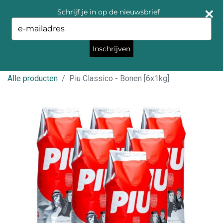
Schrijf je in op de nieuwsbrief
Type
your
email
Inschrijven
Alle producten
Piu Classico - Bonen [6x1kg]