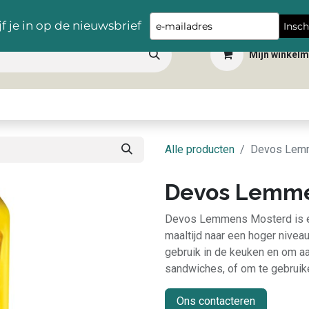
Gratis levering vanaf €100,- in heel België
Type
jf je in op de nieuwsbrief
Insch
your
Mijn winkel
email
 dranken
Snacks
Tafelbenodigdheden
Apéro
Hygiëne
Scho
Alle producten
Devos Lem
Devos Lemme
Devos Lemmens Mosterd is ee
maaltijd naar een hoger niveau
gebruik in de keuken en om aan
sandwiches, of om te gebruike
Ons contacteren