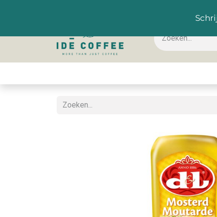
NL
Schri
Koffie & toebehoren
Warme dranken
Koude