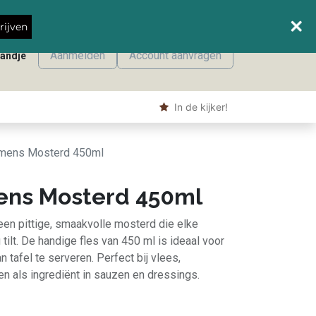
Wanneer leveren we waar?
rijven
Aanmelden
Account aanvragen
mandje
onmaak
Machine producten
Shop
​ In de kijker!
mens Mosterd 450ml
ns Mosterd 450ml
n pittige, smaakvolle mosterd die elke
 tilt. De handige fles van 450 ml is ideaal voor
 tafel te serveren. Perfect bij vlees,
n als ingrediënt in sauzen en dressings.