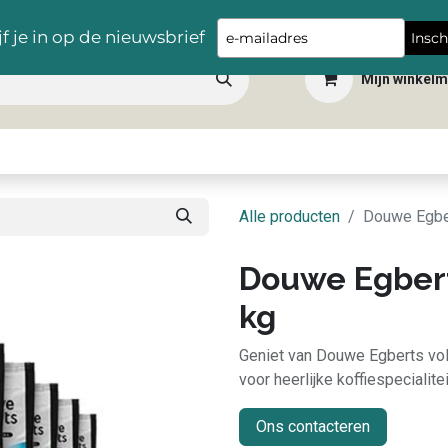
Gratis levering vanaf €100,- in heel België
Type
jf je in op de nieuwsbrief
Insch
your
Mijn winkel
email
 dranken
Snacks
Tafelbenodigdheden
Apéro
Hygiëne
Scho
Alle producten
Douwe Egber
Douwe Egberts
kg
Geniet van Douwe Egberts vol
voor heerlijke koffiespecialitei
Ons contacteren