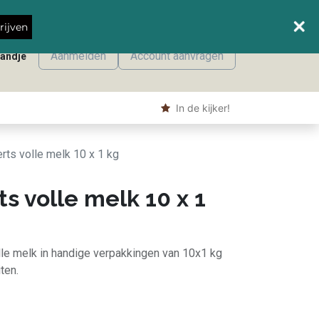
Wanneer leveren we waar?
rijven
Aanmelden
Account aanvragen
mandje
onmaak
Machine producten
Shop
​ In de kijker!
ts volle melk 10 x 1 kg
 volle melk 10 x 1
le melk in handige verpakkingen van 10x1 kg
ten.