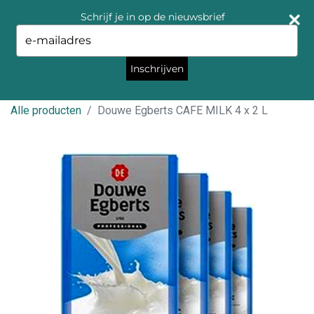
Schrijf je in op de nieuwsbrief
Type
your
email
Inschrijven
Alle producten
Douwe Egberts CAFE MILK 4 x 2 L