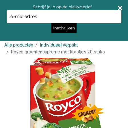
Schrijf je in op de nieuwsbrief
Type
your
email
Inschrijven
Alle producten
Individueel verpakt
Royco groentensupreme met korstjes 20 stuks