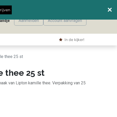
Wanneer leveren we waar?
rijven
Aanmelden
Account aanvragen
mandje
onmaak
Machine producten
Shop
​ In de kijker!
le thee 25 st
e thee 25 st
aak van Lipton kamille thee. Verpakking van 25