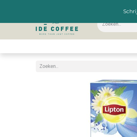
NL
Schri
Koffie & toebehoren
Warme dranken
Koude