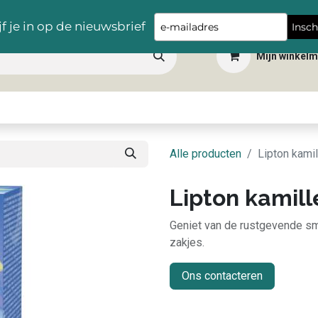
Gratis levering vanaf €100,- in heel België
Type
jf je in op de nieuwsbrief
Insch
your
Mijn winkel
email
 dranken
Snacks
Tafelbenodigdheden
Apéro
Hygiëne
Scho
Alle producten
Lipton kamil
Lipton kamill
Geniet van de rustgevende sm
zakjes.
Ons contacteren