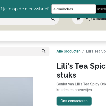
Gratis levering vanaf €100,- in heel België
Type
jf je in op de nieuwsbrief
Insch
your
Mijn winkel
email
 dranken
Snacks
Tafelbenodigdheden
Apéro
Hygiëne
Scho
Alle producten
Lili's Tea S
Lili's Tea Spi
stuks
Geniet van Lili's Tea Spicy O
kruiden en specerijen.
Ons contacteren