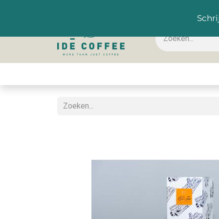
NL
Schri
Koffie & toebehoren
Warme dranken
Koude