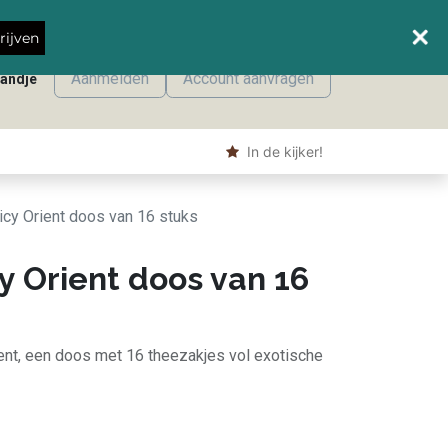
Wanneer leveren we waar?
rijven
Aanmelden
Account aanvragen
mandje
onmaak
Machine producten
Shop
​ In de kijker!
picy Orient doos van 16 stuks
cy Orient doos van 16
rient, een doos met 16 theezakjes vol exotische