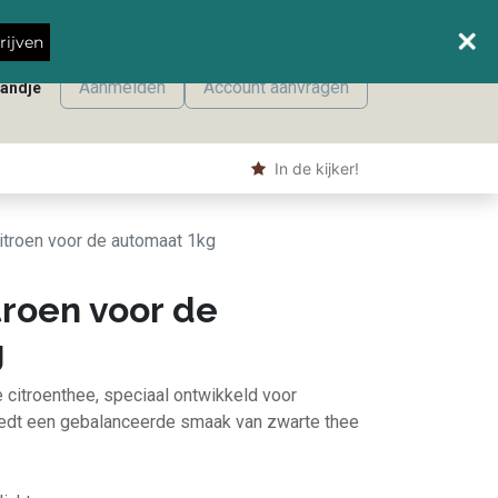
Wanneer leveren we waar?
rijven
Aanmelden
Account aanvragen
mandje
onmaak
Machine producten
Shop
​ In de kijker!
citroen voor de automaat 1kg
troen voor de
g
e citroenthee, speciaal ontwikkeld voor
iedt een gebalanceerde smaak van zwarte thee