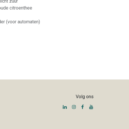
licht zuur
oude citroenthee
der (voor automaten)
Volg ons