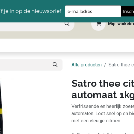
Gratis levering vanaf €100,- in heel België
Type
jf je in op de nieuwsbrief
Insch
your
Mijn winkel
email
 dranken
Snacks
Tafelbenodigdheden
Apéro
Hygiëne
Scho
Alle producten
Satro thee 
Satro thee ci
automaat 1k
Verfrissende en heerlijk zoet
automaten. Lost snel op en b
met een vleugje citroen.