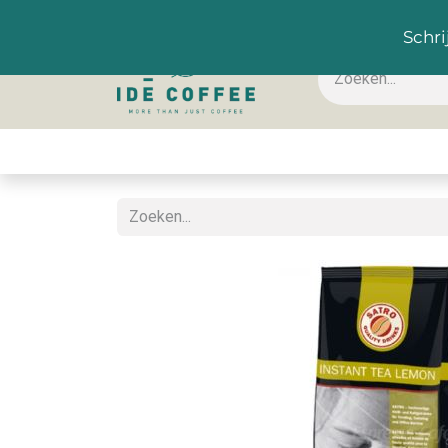
NL
Schri
Koffie & toebehoren
Warme dranken
Koude