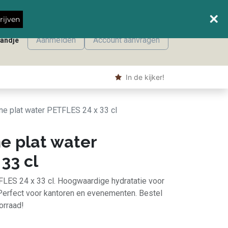
Wanneer leveren we waar?
rijven
Aanmelden
Account aanvragen
mandje
onmaak
Machine producten
Shop
​ In de kijker!
ne plat water PETFLES 24 x 33 cl
e plat water
33 cl
FLES 24 x 33 cl. Hoogwaardige hydratatie voor
erfect voor kantoren en evenementen. Bestel
orraad!