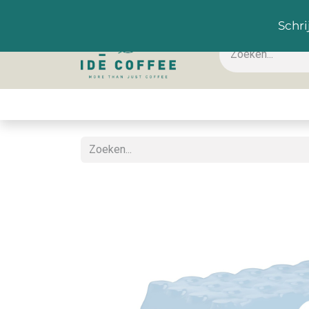
NL
Schri
Koffie & toebehoren
Warme dranken
Koude