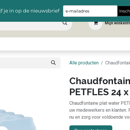
Gratis levering vanaf €100,- in heel België
Type
jf je in op de nieuwsbrief
Insch
your
Mijn winkel
email
 dranken
Snacks
Tafelbenodigdheden
Apéro
Hygiëne
Scho
Alle producten
Chaudfontai
Chaudfontain
PETFLES 24 x 
Chaudfontaine plat water PET
uw medewerkers en klanten. P
nu en zorg voor voldoende vo