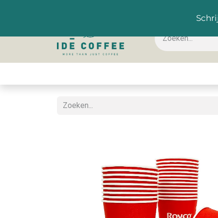
NL
Schri
Koffie & toebehoren
Warme dranken
Koude