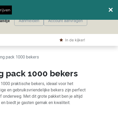
Wanneer leveren we waar?
rijven
Aanmelden
Account aanvragen
mandje
onmaak
Machine producten
Shop
​ In de kijker!
ing pack 1000 bekers
g pack 1000 bekers
1000 praktische bekers, ideaal voor het
ge en gebruiksvriendelijke bekers zijn perfect
 onderweg. Met dit grote pakket ben je altijd
en biedt je gasten gemak en kwaliteit.