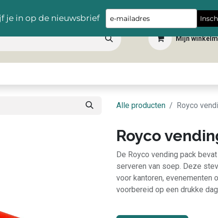
Gratis levering vanaf €100,- in heel België
Type
jf je in op de nieuwsbrief
Insch
your
Mijn winkel
email
 dranken
Snacks
Tafelbenodigdheden
Apéro
Hygiëne
Scho
Alle producten
Royco vend
Royco vendin
De Royco vending pack bevat 
serveren van soep. Deze stevi
voor kantoren, evenementen of
voorbereid op een drukke dag 