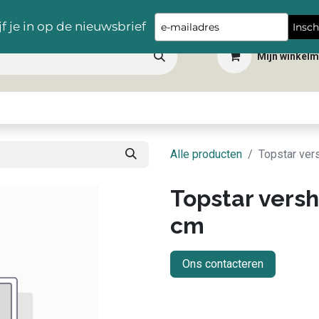
Gratis levering vanaf €100,- in heel België
Type
jf je in op de nieuwsbrief
Insch
your
Mijn winkel
email
 dranken
Snacks
Tafelbenodigdheden
Apéro
Hygiëne
Scho
Alle producten
Topstar ver
Topstar versh
cm
Ons contacteren