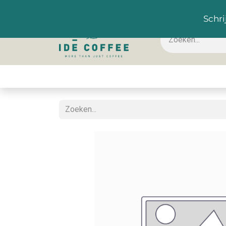
NL
Schri
Koffie & toebehoren
Warme dranken
Koude