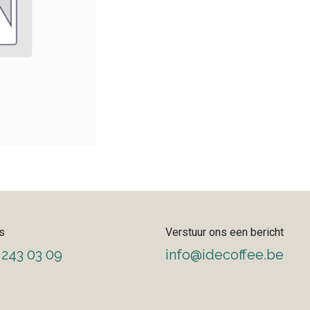
s
Verstuur ons een bericht
 243 03 09
info@idecoffee.be