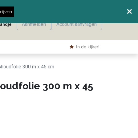
Wanneer leveren we waar?
rijven
Aanmelden
Account aanvragen
mandje
onmaak
Machine producten
Shop
​ In de kijker!
shoudfolie 300 m x 45 cm
oudfolie 300 m x 45