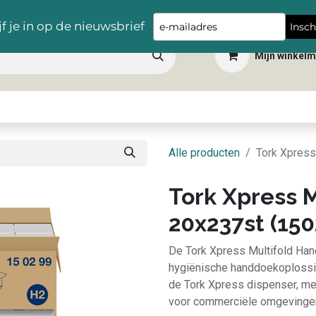
Gratis levering vanaf €100,- in heel België
Type
jf je in op de nieuwsbrief
Insch
your
Mijn winkel
email
 dranken
Snacks
Tafelbenodigdheden
Apéro
Hygiëne
Scho
Alle producten
Tork Xpress
Tork Xpress 
20x237st (150
De Tork Xpress Multifold Ha
hygiënische handdoekoplossin
de Tork Xpress dispenser, me
voor commerciële omgevinge