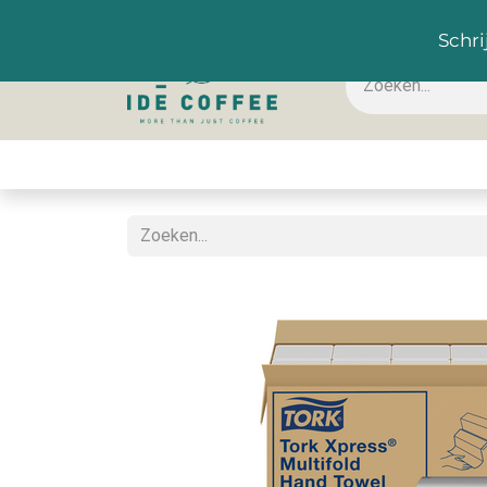
NL
Schri
Koffie & toebehoren
Warme dranken
Koude