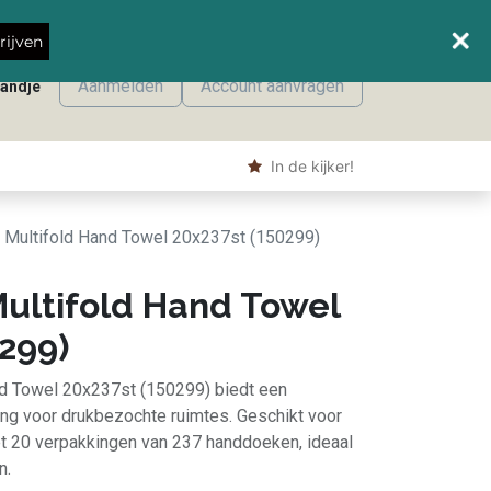
Wanneer leveren we waar?
rijven
Aanmelden
Account aanvragen
mandje
onmaak
Machine producten
Shop
​ In de kijker!
 Multifold Hand Towel 20x237st (150299)
Multifold Hand Towel
299)
nd Towel 20x237st (150299) biedt een
g voor drukbezochte ruimtes. Geschikt voor
t 20 verpakkingen van 237 handdoeken, ideaal
n.