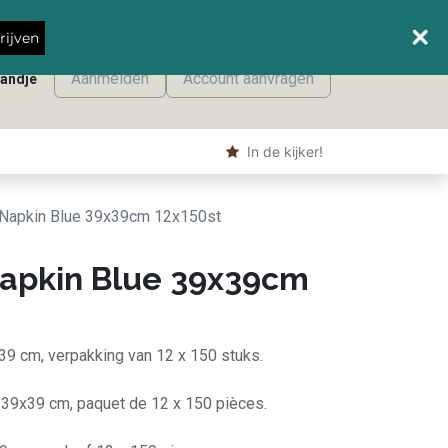
Wanneer leveren we waar?
rijven
Aanmelden
Account aanvragen
mandje
onmaak
Machine producten
Shop
​ In de kijker!
 Napkin Blue 39x39cm 12x150st
Napkin Blue 39x39cm
39 cm, verpakking van 12 x 150 stuks.
, 39x39 cm, paquet de 12 x 150 pièces.