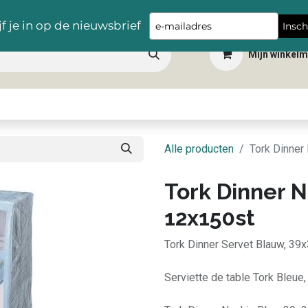
Gratis levering vanaf €100,- in heel België
Type
jf je in op de nieuwsbrief
Insch
your
Mijn winkel
email
 dranken
Snacks
Tafelbenodigdheden
Apéro
Hygiëne
Scho
Alle producten
Tork Dinner
Tork Dinner 
12x150st
Tork Dinner Servet Blauw, 39x
Serviette de table Tork Bleue