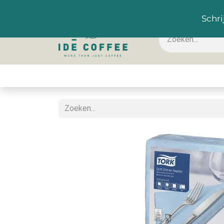
NL
Schri
Koffie & toebehoren
Warme dranken
Koude