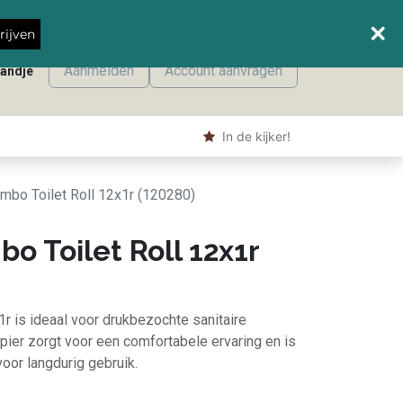
Wanneer leveren we waar?
rijven
Aanmelden
Account aanvragen
mandje
onmaak
Machine producten
Shop
​ In de kijker!
umbo Toilet Roll 12x1r (120280)
bo Toilet Roll 12x1r
1r is ideaal voor drukbezochte sanitaire
apier zorgt voor een comfortabele ervaring en is
voor langdurig gebruik.