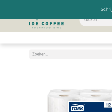
NL
Schri
Koffie & toebehoren
Warme dranken
Koude