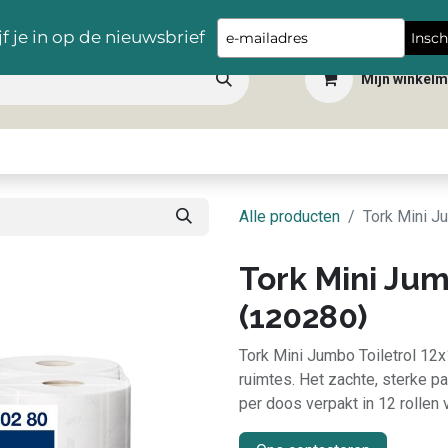
Gratis levering vanaf €100,- in heel België
Type
jf je in op de nieuwsbrief
Insch
your
Mijn winkel
email
 dranken
Snacks
Tafelbenodigdheden
Apéro
Hygiëne
Scho
Alle producten
Tork Mini J
Tork Mini Jum
(120280)
Tork Mini Jumbo Toiletrol 12x
ruimtes. Het zachte, sterke p
per doos verpakt in 12 rollen 