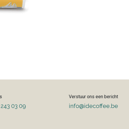
s
Verstuur ons een bericht
 243 03 09
info@idecoffee.be