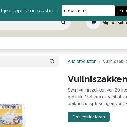
Gratis levering vanaf €100,- in heel België
Type
jf je in op de nieuwsbrief
Insch
your
Mijn winkel
email
 dranken
Snacks
Tafelbenodigdheden
Apéro
Hygiëne
Scho
Alle producten
Vuilniszakke
Vuilniszakken
Swirl vuilniszakken van 20 liter
gebruik. Met een capaciteit va
praktische oplossingen voor a
Ons contacteren