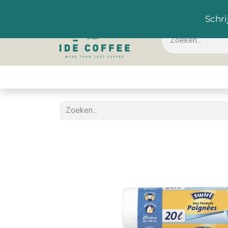
NL
Schri
Koffie & toebehoren
Warme dranken
Koude