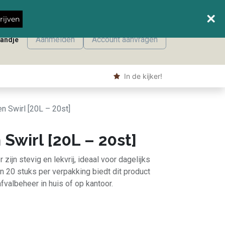
Wanneer leveren we waar?
rijven
Aanmelden
Account aanvragen
mandje
onmaak
Machine producten
Shop
​ In de kijker!
n Swirl [20L – 20st]
 Swirl [20L – 20st]
 zijn stevig en lekvrij, ideaal voor dagelijks
n 20 stuks per verpakking biedt dit product
fvalbeheer in huis of op kantoor.