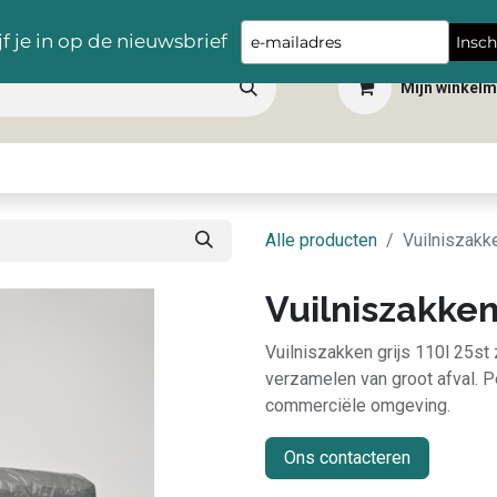
Gratis levering vanaf €100,- in heel België
Type
jf je in op de nieuwsbrief
Insch
your
Mijn winkel
email
 dranken
Snacks
Tafelbenodigdheden
Apéro
Hygiëne
Scho
Alle producten
Vuilniszakke
Vuilniszakken 
Vuilniszakken grijs 110l 25st 
verzamelen van groot afval. Pe
commerciële omgeving.
Ons contacteren