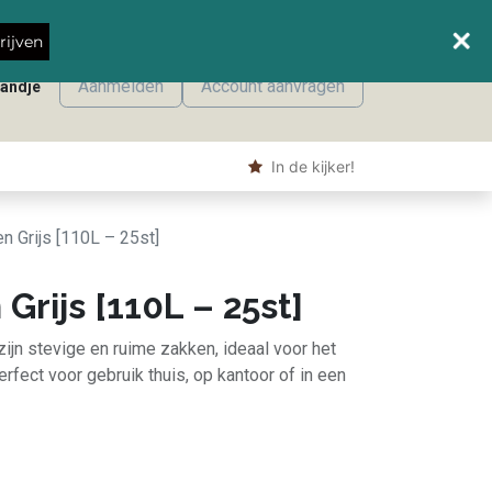
Wanneer leveren we waar?
rijven
Aanmelden
Account aanvragen
mandje
onmaak
Machine producten
Shop
​ In de kijker!
n Grijs [110L – 25st]
Grijs [110L – 25st]
zijn stevige en ruime zakken, ideaal voor het
rfect voor gebruik thuis, op kantoor of in een