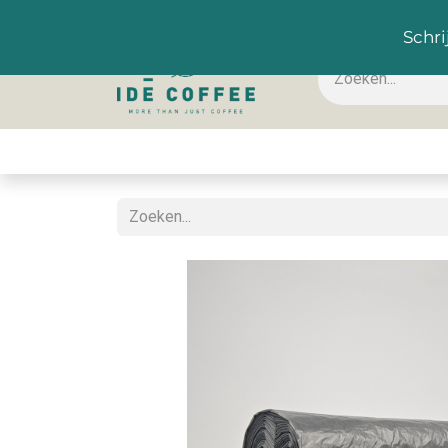
NL
Schri
Koffie & toebehoren
Warme dranken
Koude