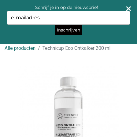
Schrijf je in op de nieuwsbrief
Type
your
email
Inschrijven
Alle producten
Technicup Eco Ontkalker 200 ml