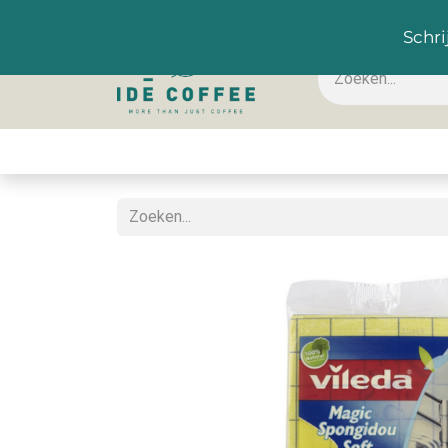
NL
Schri
Koffie & toebehoren
Warme dranken
Koude