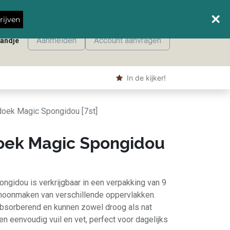
Wanneer leveren we waar?
rijven
Aanmelden
Account aanvragen
mandje
onmaak
Machine producten
Shop
​ In de kijker!
doek Magic Spongidou [7st]
oek Magic Spongidou
gidou is verkrijgbaar in een verpakking van 9
schoonmaken van verschillende oppervlakken.
absorberend en kunnen zowel droog als nat
n eenvoudig vuil en vet, perfect voor dagelijks