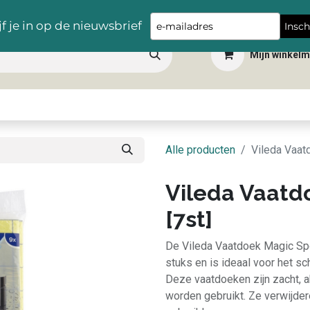
Gratis levering vanaf €100,- in heel België
Type
jf je in op de nieuwsbrief
Insch
your
Mijn winkel
email
 dranken
Snacks
Tafelbenodigdheden
Apéro
Hygiëne
Scho
Alle producten
Vileda Vaat
Vileda Vaatd
[7st]
De Vileda Vaatdoek Magic Spon
stuks en is ideaal voor het 
Deze vaatdoeken zijn zacht, 
worden gebruikt. Ze verwijdere