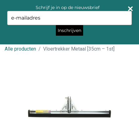
Schrijf je in op de nieuwsbrief
Type
your
email
Inschrijven
Alle producten
Vloertrekker Metaal [35cm – 1st]