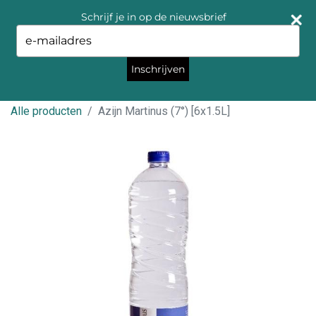
Schrijf je in op de nieuwsbrief
Type
your
email
Inschrijven
Alle producten
Azijn Martinus (7°) [6x1.5L]