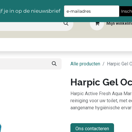
Gratis levering vanaf €100,- in heel België
Type
jf je in op de nieuwsbrief
Insch
your
Mijn winkel
email
 dranken
Snacks
Tafelbenodigdheden
Apéro
Hygiëne
Scho
Alle producten
Harpic Gel 
Harpic Gel O
Harpic Active Fresh Aqua Mar
reiniging voor uw toilet, met 
aangename hygiënische ervari
Ons contacteren