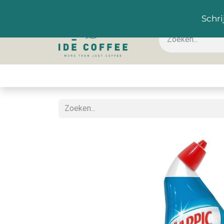
NL
Schri
Koffie & toebehoren
Warme dranken
Koude