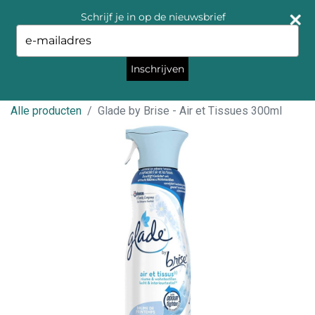
Schrijf je in op de nieuwsbrief
Type
your
email
Inschrijven
Alle producten
Glade by Brise - Air et Tissues 300ml