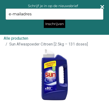
Schrijf je in op de nieuwsbrief
Type
your
email
Inschrijven
Alle producten
Sun Afwaspoeder Citroen [2.5kg – 131 doses]