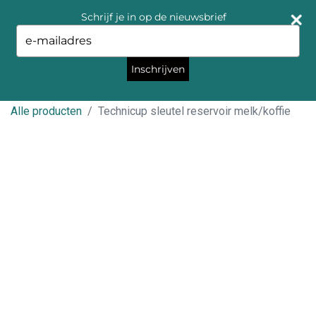
Schrijf je in op de nieuwsbrief
Type
your
email
Inschrijven
Alle producten
Technicup sleutel reservoir melk/koffie